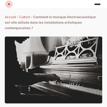
Accueil
›
Culture
›
Comment la musique électroacoustique
est-elle utilisée dans les installations artistiques
contemporaines ?