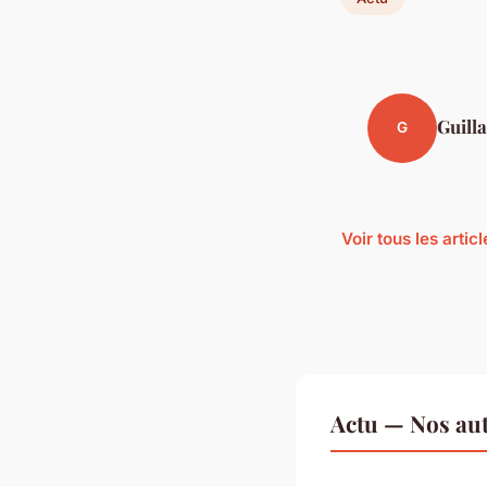
Guill
G
Voir tous les artic
Actu — Nos aut