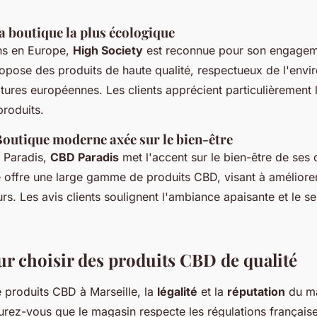
La boutique la plus écologique
ns en Europe,
High Society
est reconnue pour son engagem
opose des produits de haute qualité, respectueux de l'envi
ltures européennes. Les clients apprécient particulièrement 
produits.
outique moderne axée sur le bien-être
e Paradis,
CBD Paradis
met l'accent sur le bien-être de ses 
ffre une large gamme de produits CBD, visant à améliorer 
. Les avis clients soulignent l'ambiance apaisante et le ser
ur choisir des produits CBD de qualité
e produits CBD à Marseille, la
légalité
et la
réputation
du ma
urez-vous que le magasin respecte les régulations française