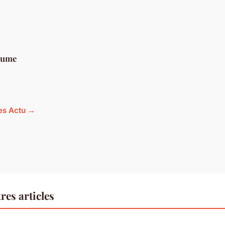
aume
les Actu →
res articles