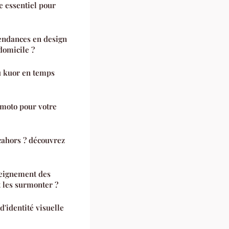
e essentiel pour
tendances en design
domicile ?
u kuor en temps
 moto pour votre
 cahors ? découvrez
nseignement des
 les surmonter ?
'identité visuelle