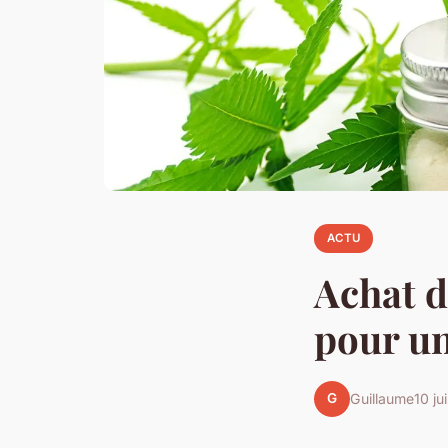
ACTU
Achat d
pour un
G
Guillaume
10 ju