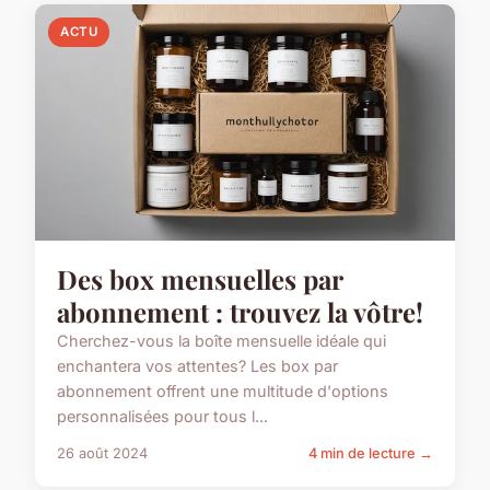
ACTU
Des box mensuelles par
abonnement : trouvez la vôtre!
Cherchez-vous la boîte mensuelle idéale qui
enchantera vos attentes? Les box par
abonnement offrent une multitude d'options
personnalisées pour tous l...
26 août 2024
4 min de lecture →