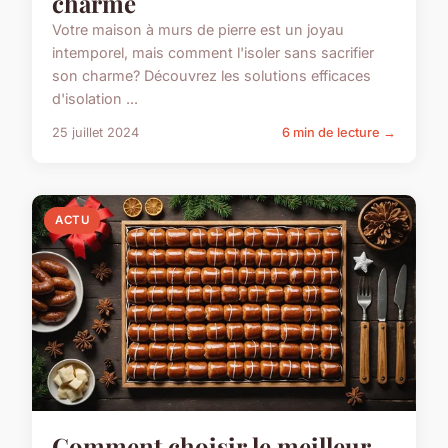
charme
Votre maison à murs de pierre est un joyau
intemporel, mais comment l'isoler sans sacrifier
son charme? Découvrez les solutions efficaces
d'isolation ...
25 juillet 2024
6 min de lecture →
ACTU
Comment choisir le meilleur