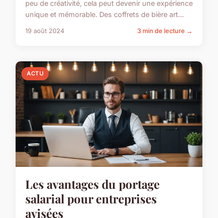
peu de créativité, cela peut devenir une expérience
unique et mémorable. Des coffrets de bière art...
19 août 2024
3 min de lecture →
ACTU
Les avantages du portage
salarial pour entreprises
avisées