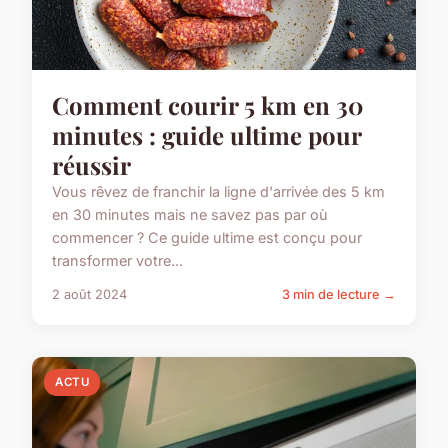
Comment courir 5 km en 30
minutes : guide ultime pour
réussir
Vous rêvez de franchir la ligne d'arrivée des 5 km
en 30 minutes mais ne savez pas par où
commencer ? Ce guide ultime est conçu pour
transformer votre...
2 août 2024
3 min de lecture →
ACTU